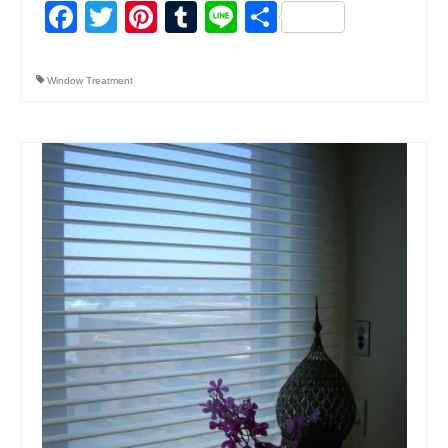
Facebook
Twitter
Pinterest
Tumblr
Line
共
有
Window Treatment