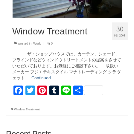
30
Window Treatment
9月 2008
posted in:
Work
|
0
ザ・ショップハウスでは、カーテン、シェード、
ブラインドなどウィンドウトリートメントの提案をさせて
いただいております。お気軽にご相談下さい。 取扱い
メーカー フジエテキスタイル マナトレーディング クラヴ
ェット …
Continued
Facebook
Twitter
Pinterest
Tumblr
Line
共
有
Window Treatment
Recent Posts