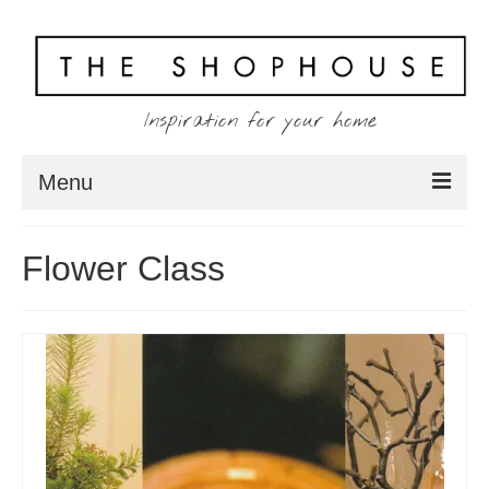
Inspiration for your home
Menu
Home
Flower Class
About
Client
Shopping
Contact
Blog