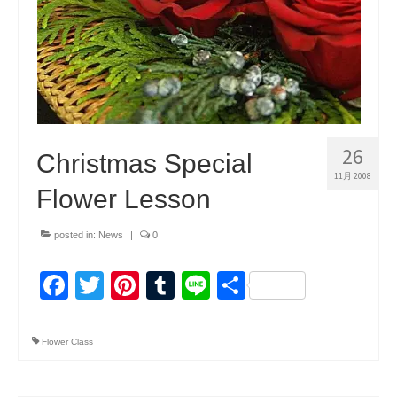
26
Christmas Special
11月 2008
Flower Lesson
posted in:
News
|
0
Facebook
Twitter
Pinterest
Tumblr
Line
共
有
Flower Class