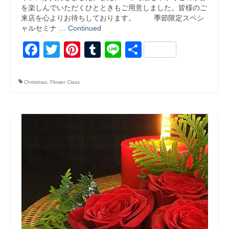
を楽しんでいただくひとときもご用意しました。皆様のご
来店を心よりお待ちしております。 季節限定スペシ
ャルセミナ …
Continued
Facebook
Twitter
Pinterest
Tumblr
Line
共
有
Christmas
,
Flower Class