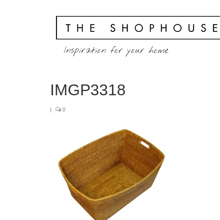
Inspiration for your home
IMGP3318
|
0