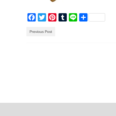
Facebook
Twitter
Pinterest
Tumblr
Line
共
有
Previous Post