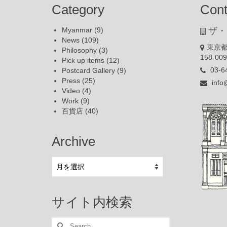
Category
Cont
Myanmar
(9)
ザ・
News
(109)
東京都
Philosophy
(3)
158-00
Pick up items
(12)
03-6
Postcard Gallery
(9)
Press
(25)
info
Video
(4)
Work
(9)
百貨店
(40)
Archive
Archive
サイト内検索
Search