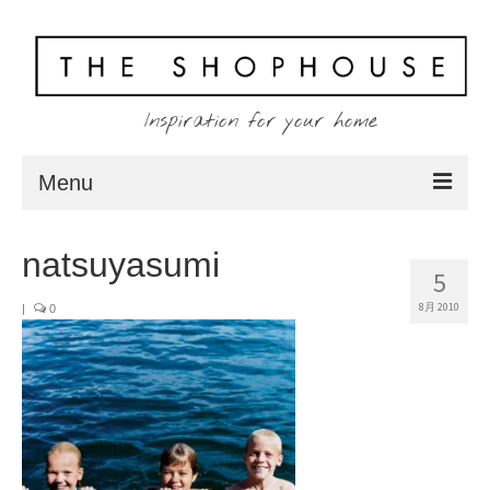
Inspiration for your home
Menu
Home
natsuyasumi
5
About
8月 2010
|
0
Client
Shopping
Contact
Blog