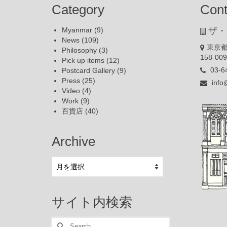
Category
Cont
Myanmar
(9)
ザ・
News
(109)
東京都
Philosophy
(3)
158-00
Pick up items
(12)
03-6
Postcard Gallery
(9)
Press
(25)
info
Video
(4)
Work
(9)
百貨店
(40)
Archive
Archive
サイト内検索
Search