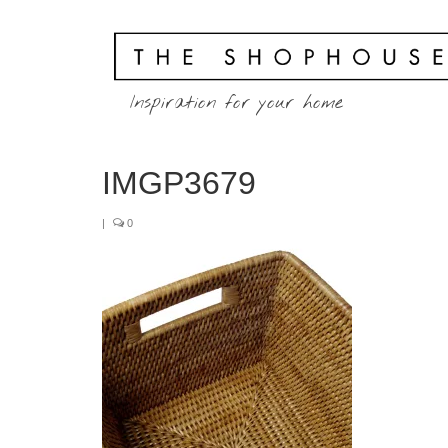
Inspiration for your home
IMGP3679
|
0