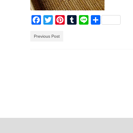
Facebook
Twitter
Pinterest
Tumblr
Line
共
有
Previous Post