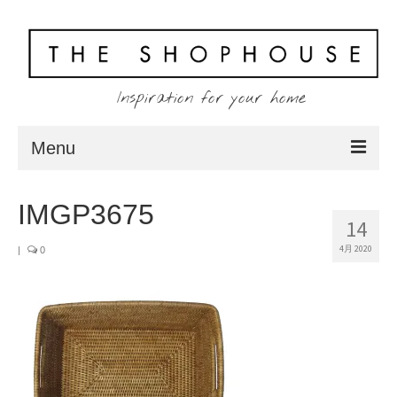
Inspiration for your home
Menu
Home
IMGP3675
14
About
4月 2020
|
0
Client
Shopping
Contact
Blog