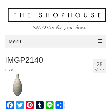
Inspiration for your home
Menu
Home
IMGP2140
28
About
1月 2018
|
0
Client
Shopping
Contact
Facebook
Twitter
Pinterest
Tumblr
Line
共
Blog