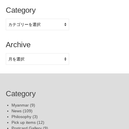
Category
Category
Archive
Archive
Category
Myanmar
(9)
News
(109)
Philosophy
(3)
Pick up items
(12)
Postcard Gallery
(9)