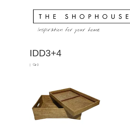
Inspiration for your home
IDD3+4
|
0