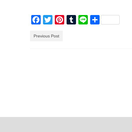
Facebook
Twitter
Pinterest
Tumblr
Line
共
有
Previous Post