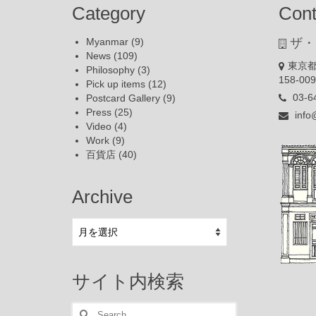
Category
Cont
Myanmar
(9)
ザ・
News
(109)
東京都
Philosophy
(3)
158-00
Pick up items
(12)
03-6
Postcard Gallery
(9)
Press
(25)
info
Video
(4)
Work
(9)
百貨店
(40)
Archive
Archive
サイト内検索
Search