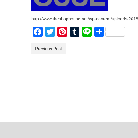
http://www.theshophouse.net/wp-content/uploads/2018
Facebook
Twitter
Pinterest
Tumblr
Line
共
有
Previous Post