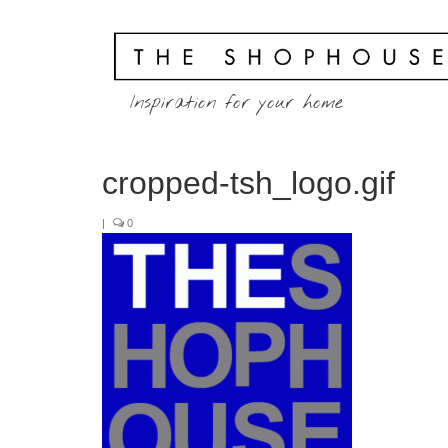
Inspiration for your home
cropped-tsh_logo.gif
|
0