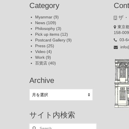
Category
Cont
Myanmar
(9)
ザ・
News
(109)
東京都
Philosophy
(3)
158-00
Pick up items
(12)
03-6
Postcard Gallery
(9)
Press
(25)
info
Video
(4)
Work
(9)
百貨店
(40)
Archive
Archive
サイト内検索
Search