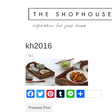
Inspiration for your home
kh2016
|
0
Facebook
Twitter
Pinterest
Tumblr
Line
共
有
Previous Post