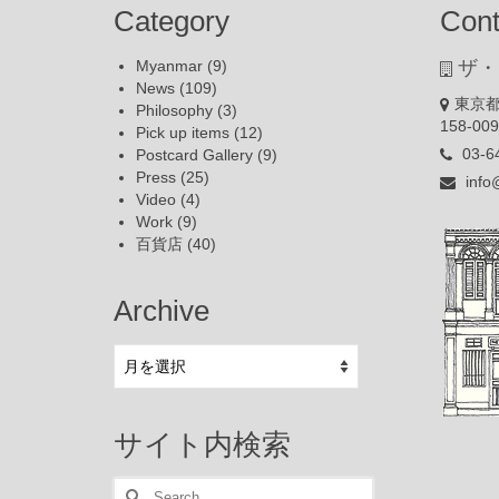
Category
Cont
Myanmar
(9)
ザ・
News
(109)
東京都
Philosophy
(3)
158-00
Pick up items
(12)
03-6
Postcard Gallery
(9)
Press
(25)
info
Video
(4)
Work
(9)
百貨店
(40)
Archive
Archive
サイト内検索
Search