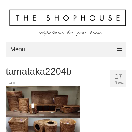
Inspiration for your home
Menu
Home
tamataka2204b
17
About
4月 2022
|
0
Client
Shopping
Contact
Blog