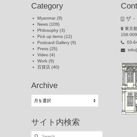
Category
Cont
Myanmar
(9)
ザ・
News
(109)
東京都
Philosophy
(3)
158-00
Pick up items
(12)
03-6
Postcard Gallery
(9)
Press
(25)
info
Video
(4)
Work
(9)
百貨店
(40)
Archive
Archive
サイト内検索
Search