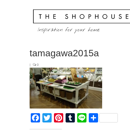
Inspiration for your home
tamagawa2015a
|
0
Facebook
Twitter
Pinterest
Tumblr
Line
共
有