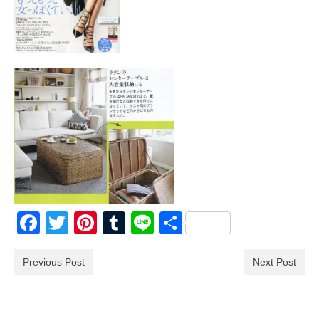
Facebook
Twitter
Pinterest
Tumblr
Line
共
有
Previous Post
Next Post