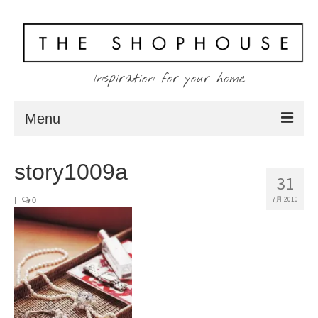
Inspiration for your home
Menu
Home
story1009a
31
About
7月 2010
|
0
Client
Shopping
Contact
Blog