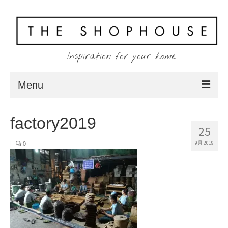
Inspiration for your home
Menu
Home
factory2019
25
About
9月 2019
|
0
Client
Shopping
Contact
Blog