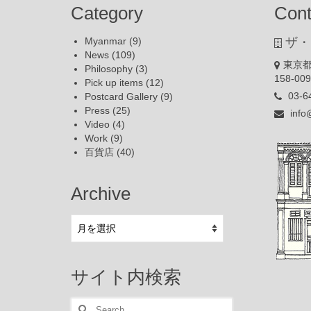
Category
Cont
Myanmar
(9)
ザ・
News
(109)
東京都
Philosophy
(3)
158-00
Pick up items
(12)
03-6
Postcard Gallery
(9)
Press
(25)
info
Video
(4)
Work
(9)
百貨店
(40)
Archive
Archive
サイト内検索
Search