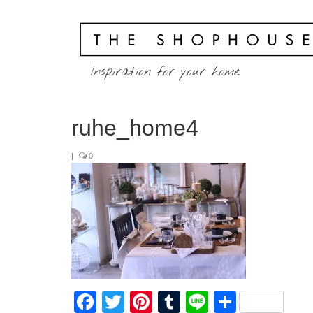
Inspiration for your home
ruhe_home4
|
0
Facebook
Twitter
Pinterest
Tumblr
Line
共