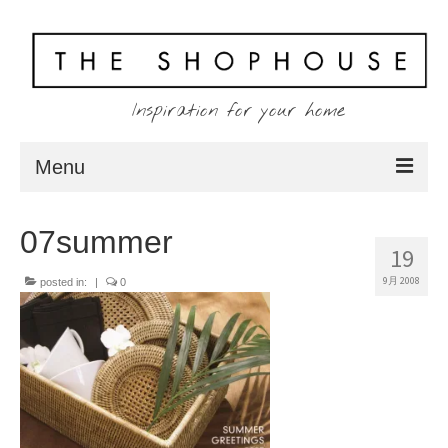
Inspiration for your home
Menu
Home
07summer
19
About
9月 2008
posted in:
|
0
Client
Shopping
Contact
Blog