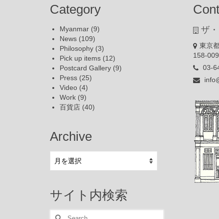
Category
Cont
Myanmar
(9)
ザ・
News
(109)
東京都
Philosophy
(3)
158-00
Pick up items
(12)
03-6
Postcard Gallery
(9)
Press
(25)
info
Video
(4)
Work
(9)
百貨店
(40)
Archive
Archive
サイト内検索
Search