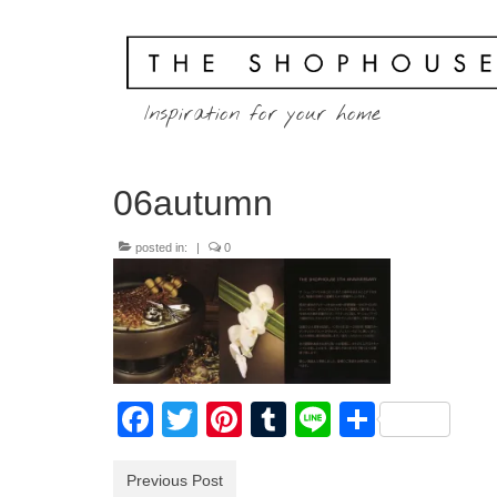
Inspiration for your home
06autumn
posted in:
|
0
Facebook
Twitter
Pinterest
Tumblr
Line
共
有
Previous Post