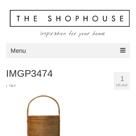
Inspiration for your home
Menu
Home
IMGP3474
1
About
8月 2019
|
0
Client
Shopping
Contact
Blog