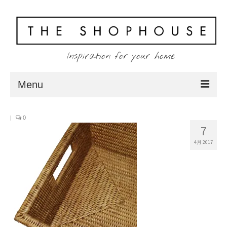
Inspiration for your home
Menu
Home
|
0
7
About
4月 2017
Client
Shopping
Contact
Blog