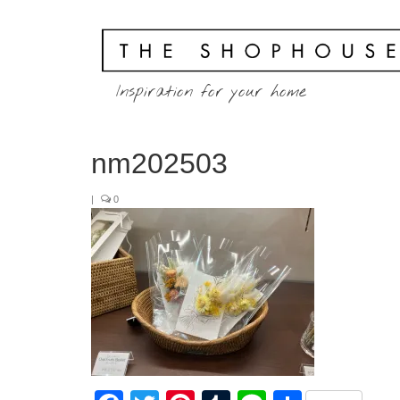
Inspiration for your home
nm202503
|
0