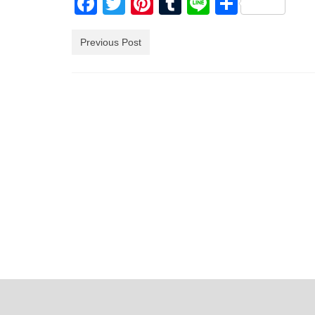
Facebook
Twitter
Pinterest
Tumblr
Line
共
有
Previous Post