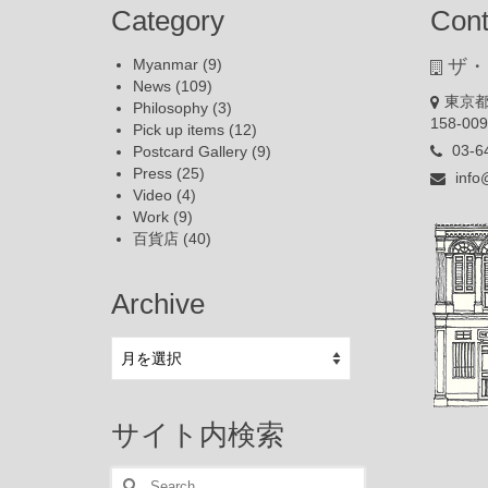
Category
Cont
Myanmar
(9)
ザ・
News
(109)
東京都
Philosophy
(3)
158-00
Pick up items
(12)
03-6
Postcard Gallery
(9)
Press
(25)
info
Video
(4)
Work
(9)
百貨店
(40)
Archive
Archive
サイト内検索
Search