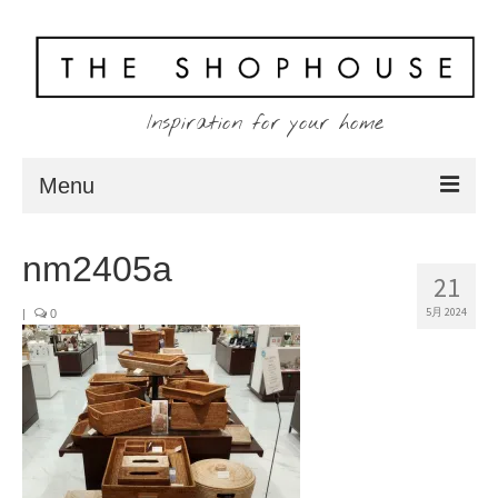
Inspiration for your home
Menu
Home
nm2405a
21
About
5月 2024
|
0
Client
Shopping
Contact
Blog