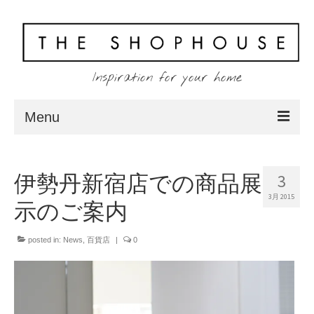
Inspiration for your home
Menu
Home
3
伊勢丹新宿店での商品展
About
3月 2015
示のご案内
Client
posted in:
Shopping
News
,
百貨店
|
0
Contact
Blog