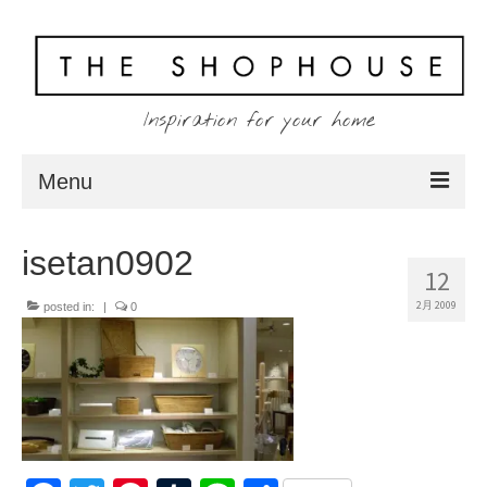
Inspiration for your home
Menu
Home
isetan0902
12
About
2月 2009
posted in:
|
0
Client
Shopping
Contact
Blog