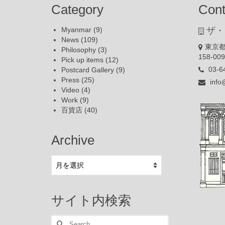
Category
Cont
Myanmar
(9)
ザ・
News
(109)
東京都
Philosophy
(3)
158-00
Pick up items
(12)
03-6
Postcard Gallery
(9)
Press
(25)
info
Video
(4)
Work
(9)
百貨店
(40)
Archive
Archive
サイト内検索
Search