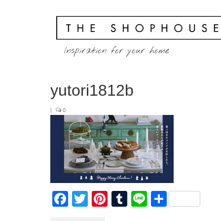
Inspiration for your home
yutori1812b
|
0
Facebook
Twitter
Pinterest
Tumblr
Line
共
有