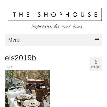
Inspiration for your home
Menu
Home
els2019b
5
About
8月 2019
|
0
Client
Shopping
Contact
Blog