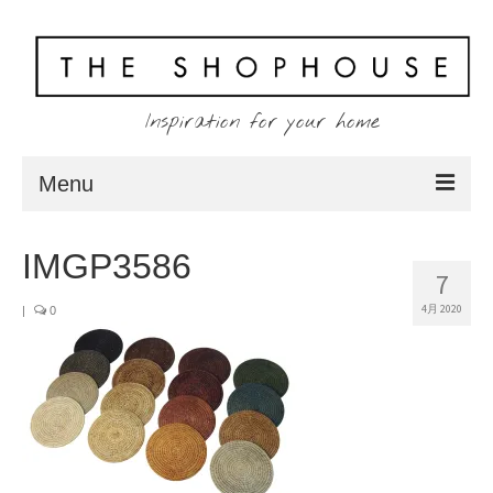
Inspiration for your home
Menu
Home
IMGP3586
7
About
4月 2020
|
0
Client
Shopping
Contact
Blog