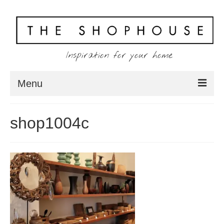
Inspiration for your home
Menu
Home
shop1004c
About
Client
Shopping
Contact
Blog